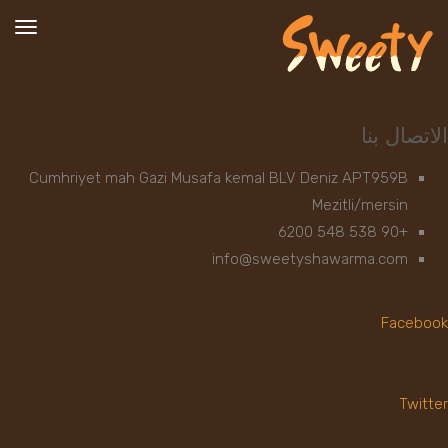
تبدي
التص
الاتصال بنا
Cumhriyet mah Gazi Musafa kemal BLV Deniz APT959B
Mezitli/mersin
+90 538 548 6200
info@sweetyshawarma.com
Facebook
Twitter