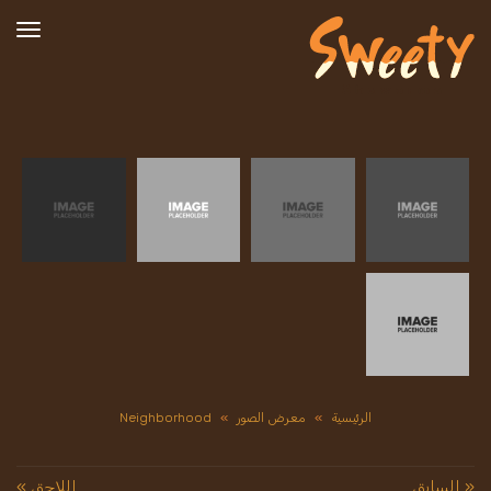
تبدي
التص
الرئيسية
»
معرض الصور
»
Neighborhood
« السابق
اللاحق »