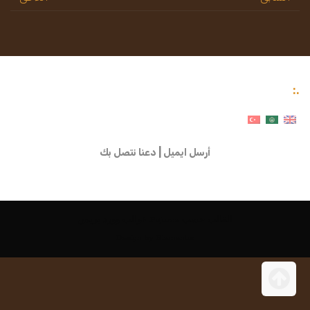
.:
أرسل ايميل
|
دعنا نتصل بك
القالب حسب
Pojo.me
: قوالب وورد بريس
Design by
Elementor
انتقال
إلى